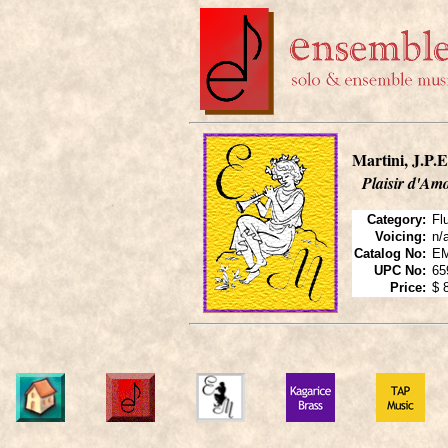
Martini, J.P.E
Plaisir d'Am
Category:
Fl
Voicing:
n/
Catalog No:
EM
UPC No:
65
Price:
$ 